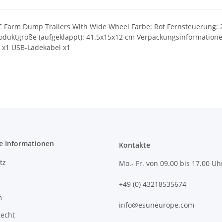
C Farm Dump Trailers With Wide Wheel Farbe: Rot Fernsteuerung:
 Produktgröße (aufgeklappt): 41.5x15x12 cm Verpackungsinformatio
e x1 USB-Ladekabel x1
e Informationen
Kontakte
tz
Mo.- Fr. von 09.00 bis 17.00 Uh
+49 (0) 43218535674
m
info@esuneurope.com
recht