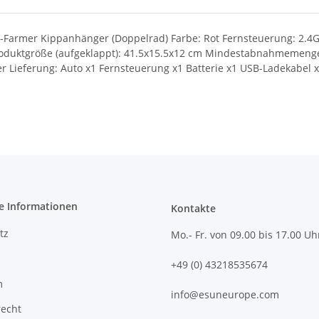
C-Farmer Kippanhänger (Doppelrad) Farbe: Rot Fernsteuerung: 2.4
 Produktgröße (aufgeklappt): 41.5x15.5x12 cm Mindestabnahmemenge
Lieferung: Auto x1 Fernsteuerung x1 Batterie x1 USB-Ladekabel 
e Informationen
Kontakte
tz
Mo.- Fr. von 09.00 bis 17.00 Uh
+49 (0) 43218535674
m
info@esuneurope.com
recht