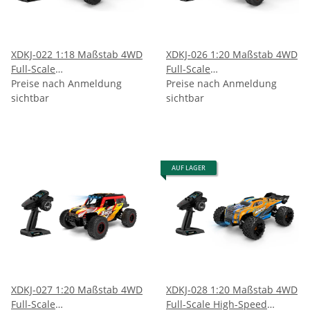
XDKJ-022 1:18 Maßstab 4WD
XDKJ-026 1:20 Maßstab 4WD
Full-Scale
Full-Scale
Hochgeschwindigkeits-
Preise nach Anmeldung
Hochgeschwindigkeits-
Preise nach Anmeldung
Offroad-Pickup-Truck
sichtbar
Wüstentruck
sichtbar
AUF LAGER
XDKJ-027 1:20 Maßstab 4WD
XDKJ-028 1:20 Maßstab 4WD
Full-Scale
Full-Scale High-Speed