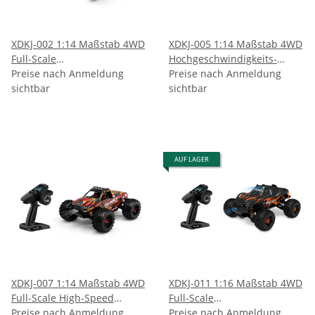
XDKJ-002 1:14 Maßstab 4WD
XDKJ-005 1:14 Maßstab 4WD
Full-Scale
Hochgeschwindigkeits-
Hochgeschwindigkeits-
Preise nach Anmeldung
Monster-Truck aus
Preise nach Anmeldung
Rennwagen
sichtbar
Druckguss
sichtbar
AUF LAGER
XDKJ-007 1:14 Maßstab 4WD
XDKJ-011 1:16 Maßstab 4WD
Full-Scale High-Speed
Full-Scale
Offroad-Monster-Truck
Preise nach Anmeldung
Hochgeschwindigkeits-
Preise nach Anmeldung