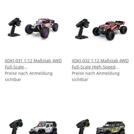
XDKJ-031 1:12 Maßstab 4WD
XDKJ-032 1:12 Maßstab 4WD
Full-Scale
Full-Scale High-Speed
Hochgeschwindigkeits-
Preise nach Anmeldung
Offroad-Monster-Truck
Preise nach Anmeldung
Wüstentruck
sichtbar
sichtbar