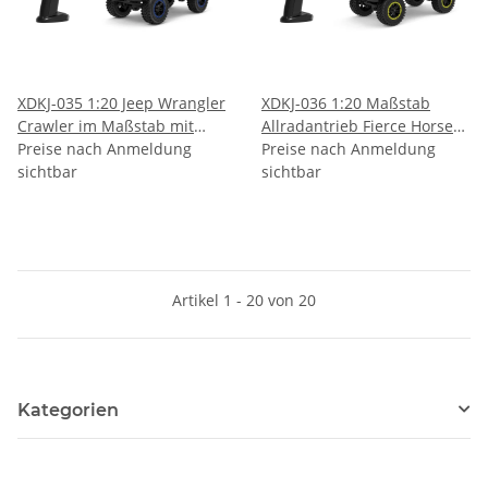
XDKJ-035 1:20 Jeep Wrangler
XDKJ-036 1:20 Maßstab
Crawler im Maßstab mit
Allradantrieb Fierce Horse
Allradantrieb
Preise nach Anmeldung
Crawler
Preise nach Anmeldung
sichtbar
sichtbar
Artikel 1 - 20 von 20
Kategorien