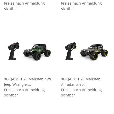
Hochgeschwindigkeits-
Preise nach Anmeldung
Offroad-Monster-Truck
Preise nach Anmeldung
Wüsten-Geländewagen
sichtbar
sichtbar
XDKJ-029 1:20 Maßstab 4WD
XDKJ-030 1:20 Maßstab
Jeep Wrangler
Allradantrieb
Hochgeschwindigkeits-
Preise nach Anmeldung
Hochgeschwindigkeits-Hot
Preise nach Anmeldung
Modellauto
sichtbar
Rod
sichtbar