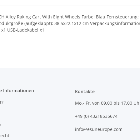
CH Alloy Raking Cart With Eight Wheels Farbe: Blau Fernsteuerung
 Produktgröße (aufgeklappt): 38.5x22.1x12 cm Verpackungsinformat
e x1 USB-Ladekabel x1
e Informationen
Kontakte
tz
Mo.- Fr. von 09.00 bis 17.00 Uh
+49 (0) 43218535674
m
info@esuneurope.com
recht